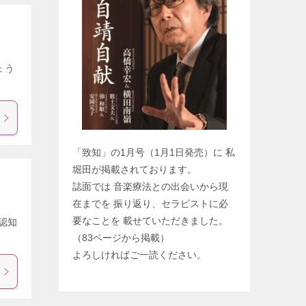
ょう
「致知」の1月号（1月1日発売）に 私
堀田が掲載されております。
誌面では 音楽療法との出会いから現
在までを 振り返り、セラピストに必
要なことを 載せていただきました。
認知
（83ページから掲載）
よろしければご一読ください。