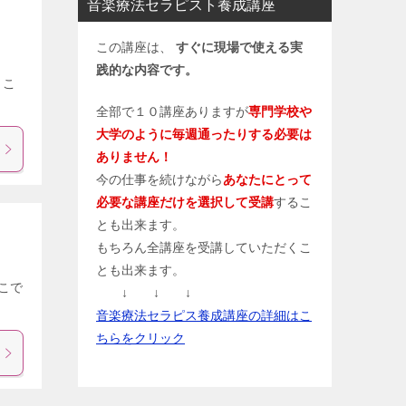
音楽療法セラピスト養成講座
この講座は、
すぐに現場で使える実
践的な内容です。
らこ
全部で１０講座ありますが
専門学校や
大学のように毎週通ったりする必要は
ありません！
今の仕事を続けながら
あなたにとって
必要な講座だけを選択して受講
するこ
とも出来ます。
もちろん全講座を受講していただくこ
とも出来ます。
こで
↓ ↓ ↓
音楽療法セラピス養成講座の詳細はこ
ちらをクリック