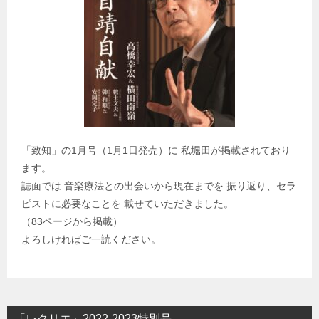
「致知」の1月号（1月1日発売）に 私堀田が掲載されており
ます。
誌面では 音楽療法との出会いから現在までを 振り返り、セラ
ピストに必要なことを 載せていただきました。
（83ページから掲載）
よろしければご一読ください。
「レクリエ」2022-2023特別号