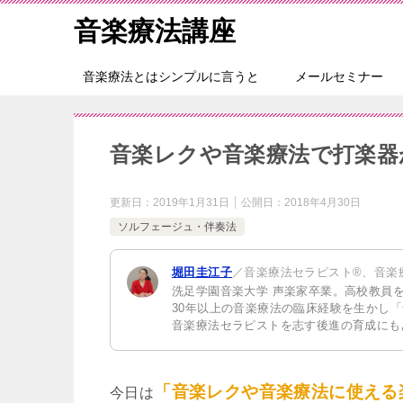
音楽療法講座
音楽療法とはシンプルに言うと
メールセミナー
音楽レクや音楽療法で打楽器
更新日：
2019年1月31日
公開日：
2018年4月30日
ソルフェージュ・伴奏法
堀田圭江子
／音楽療法セラピスト®、音楽
洗足学園音楽大学 声楽家卒業。高校教員
30年以上の音楽療法の臨床経験を生かし
音楽療法セラピストを志す後進の育成にも
「音楽レクや音楽療法に使える
今日は