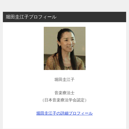
ョ
堀田圭江子プロフィール
ン
堀田圭江子
音楽療法士
（日本音楽療法学会認定）
堀田圭江子の詳細プロフィール