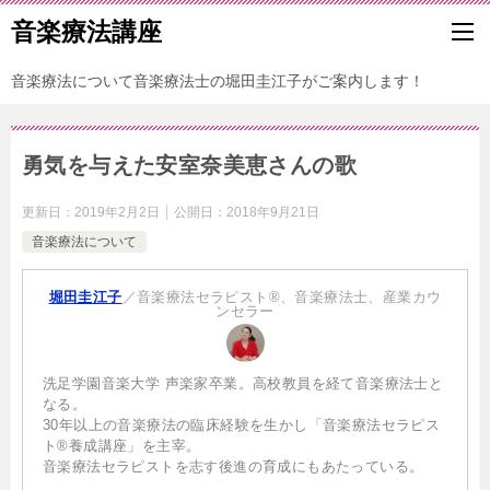
音楽療法講座
音楽療法について音楽療法士の堀田圭江子がご案内します！
勇気を与えた安室奈美恵さんの歌
更新日：
2019年2月2日
公開日：
2018年9月21日
音楽療法について
堀田圭江子
／音楽療法セラピスト®、音楽療法士、産業カウ
ンセラー
洗足学園音楽大学 声楽家卒業。高校教員を経て音楽療法士と
なる。
30年以上の音楽療法の臨床経験を生かし「音楽療法セラピス
ト®養成講座」を主宰。
音楽療法セラピストを志す後進の育成にもあたっている。