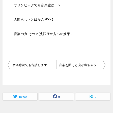
オリンピックでも音楽療法！？
人間らしさとはなんぞや？
音楽の力 その２(失語症の方への効果）
投
音楽療法でも音読します
音楽を聞くと涙が出ちゃうワケ
稿
ナ
ビ
ゲ
Tweet
0
0
ー
シ