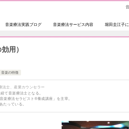
音楽療法実践ブログ
音楽療法サービス内容
堀田圭江子に
の効用）
音楽の特徴
療法士、産業カウンセラー
を経て音楽療法士となる。
「音楽療法セラピスト®養成講座」を主宰。
あたっている。