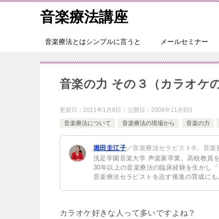
音楽療法講座
音楽療法とはシンプルに言うと
メールセミナー
音楽の力 その３（カラオケ
更新日：
2011年1月9日
公開日：
2008年11月8日
音楽療法について
音楽療法の現場から
音楽の力
堀田圭江子
／音楽療法セラピスト®、音楽
洗足学園音楽大学 声楽家卒業。高校教員
30年以上の音楽療法の臨床経験を生かし
音楽療法セラピストを志す後進の育成にも
カラオケ好きな人って多いですよね？