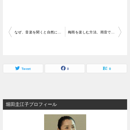
投
なぜ、音楽を聞くと自然に体が動くのか？
梅雨を楽しむ方法、雨音でリラックス
稿
ナ
ビ
ゲ
Tweet
0
0
ー
シ
ョ
堀田圭江子プロフィール
ン