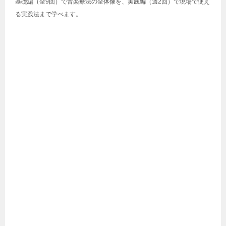
基礎編（全9回）で音楽療法の全体像を、実践編（週2回）で現場で使え
る実践法まで学べます。