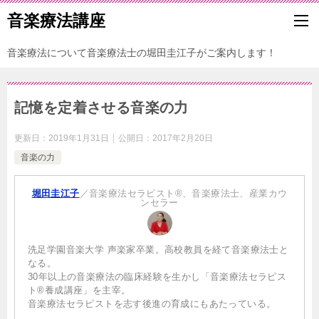
音楽療法講座
音楽療法について音楽療法士の堀田圭江子がご案内します！
記憶を定着させる音楽の力
更新日：
2019年1月31日
公開日：
2017年2月20日
音楽の力
堀田圭江子
／音楽療法セラピスト®、音楽療法士、産業カウ
ンセラー
洗足学園音楽大学 声楽家卒業。高校教員を経て音楽療法士と
なる。
30年以上の音楽療法の臨床経験を生かし「音楽療法セラピス
ト®養成講座」を主宰。
音楽療法セラピストを志す後進の育成にもあたっている。