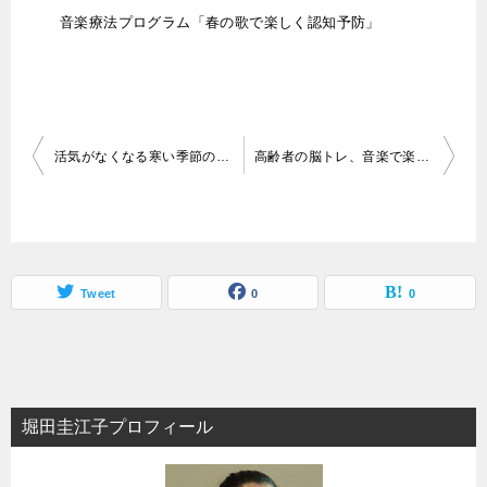
音楽療法プログラム「春の歌で楽しく認知予防」
投
活気がなくなる寒い季節の音楽レク、注意するポイントは2つ！！
高齢者の脳トレ、音楽で楽しく！！
稿
ナ
ビ
ゲ
Tweet
0
0
ー
シ
ョ
堀田圭江子プロフィール
ン