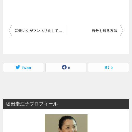
投
音楽レクがマンネリ化してクライアントの反応が悪くなった時にやること
自分を知る方法
稿
ナ
ビ
ゲ
Tweet
0
0
ー
シ
ョ
堀田圭江子プロフィール
ン