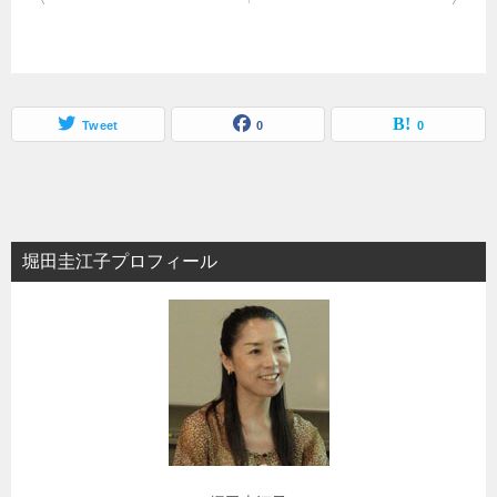
稿
ナ
ビ
ゲ
Tweet
0
0
ー
シ
ョ
堀田圭江子プロフィール
ン