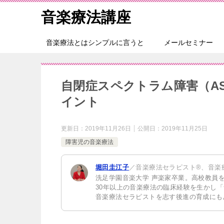
音楽療法講座
音楽療法とはシンプルに言うと
メールセミナー
自閉症スペクトラム障害（A
イント
更新日：
2019年11月26日
公開日：
2019年11月25日
障害児の音楽療法
堀田圭江子
／音楽療法セラピスト®、音楽
洗足学園音楽大学 声楽家卒業。高校教員
30年以上の音楽療法の臨床経験を生かし
音楽療法セラピストを志す後進の育成にも