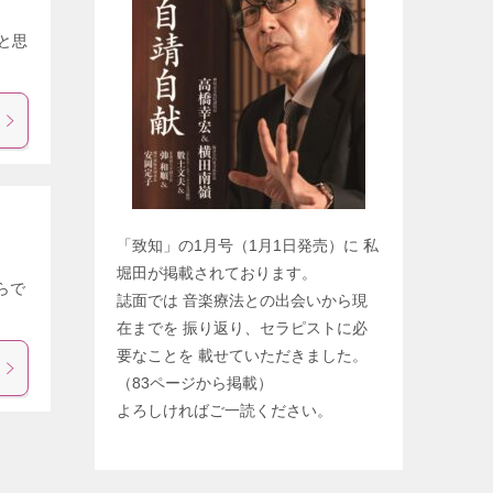
と思
「致知」の1月号（1月1日発売）に 私
堀田が掲載されております。
らで
誌面では 音楽療法との出会いから現
在までを 振り返り、セラピストに必
要なことを 載せていただきました。
（83ページから掲載）
よろしければご一読ください。