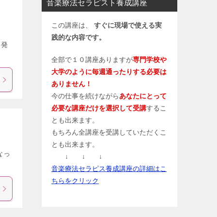
音楽療法セラピスト養成講座
この講座は、
すぐに現場で使える実
践的な内容です。
 発
全部で１０講座ありますが
専門学校や
大学のように毎週通ったりする必要は
ありません！
今の仕事を続けながら
あなたにとって
必要な講座だけを選択して受講
するこ
とも出来ます。
もちろん全講座を受講していただくこ
とも出来ます。
なっ
↓ ↓ ↓
音楽療法セラピス養成講座の詳細はこ
ちらをクリック