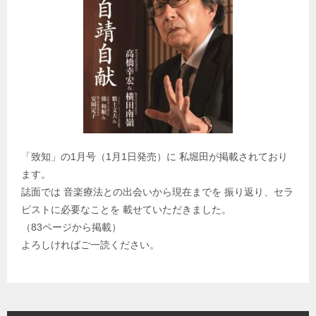
「致知」の1月号（1月1日発売）に 私堀田が掲載されており
ます。
誌面では 音楽療法との出会いから現在までを 振り返り、セラ
ピストに必要なことを 載せていただきました。
（83ページから掲載）
よろしければご一読ください。