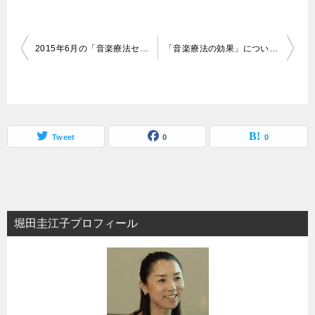
投
2015年6月の「音楽療法セラピスト養成講座」の日程が決まりました。
「音楽療法の効果」について復習も兼ねてお話しします。
稿
ナ
ビ
ゲ
Tweet
0
0
ー
シ
ョ
堀田圭江子プロフィール
ン