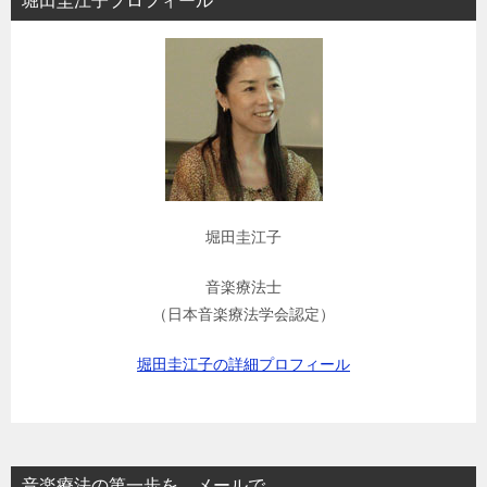
堀田圭江子プロフィール
ン
堀田圭江子
音楽療法士
（日本音楽療法学会認定）
堀田圭江子の詳細プロフィール
音楽療法の第一歩を、メールで