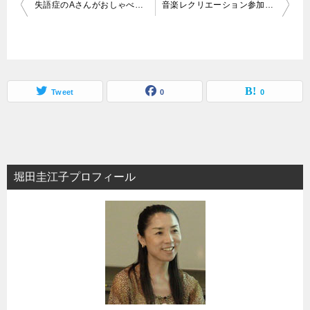
投
失語症のAさんがおしゃべりになりました。
音楽レクリエーション参加者のやる気を引き出すチョットしたひと工夫
稿
ナ
ビ
ゲ
Tweet
0
0
ー
シ
ョ
堀田圭江子プロフィール
ン