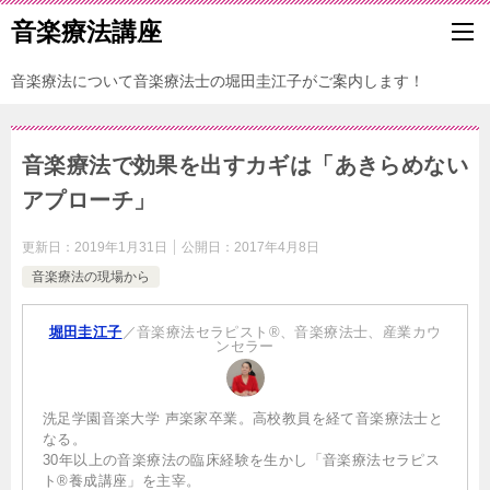
音楽療法講座
音楽療法について音楽療法士の堀田圭江子がご案内します！
音楽療法で効果を出すカギは「あきらめない
アプローチ」
更新日：
2019年1月31日
公開日：
2017年4月8日
音楽療法の現場から
堀田圭江子
／音楽療法セラピスト®、音楽療法士、産業カウ
ンセラー
洗足学園音楽大学 声楽家卒業。高校教員を経て音楽療法士と
なる。
30年以上の音楽療法の臨床経験を生かし「音楽療法セラピス
ト®養成講座」を主宰。