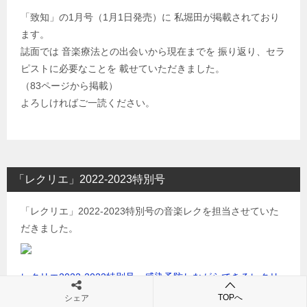
「致知」の1月号（1月1日発売）に 私堀田が掲載されており
ます。
誌面では 音楽療法との出会いから現在までを 振り返り、セラ
ピストに必要なことを 載せていただきました。
（83ページから掲載）
よろしければご一読ください。
「レクリエ」2022-2023特別号
「レクリエ」2022-2023特別号の音楽レクを担当させていた
だきました。
レクリエ2022-2023特別号 感染予防しながらできるレクリ
エーション大特集（別冊家庭画報）
TOPへ
シェア