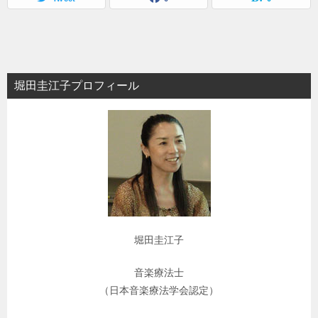
ー
シ
ョ
堀田圭江子プロフィール
ン
堀田圭江子
音楽療法士
（日本音楽療法学会認定）