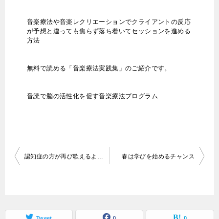
音楽療法や音楽レクリエーションでクライアントの反応
が予想と違っても焦らず落ち着いてセッションを進める
方法
無料で読める「音楽療法実践集」のご紹介です。
音読で脳の活性化を促す音楽療法プログラム
投
認知症の方が再び歌えるようになった理由。
春は学びを始めるチャンス
稿
ナ
ビ
ゲ
Tweet
0
0