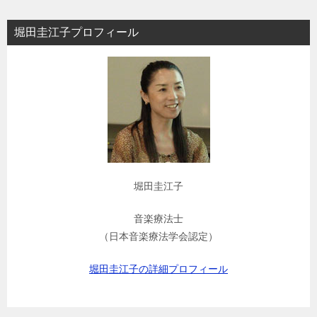
ョ
堀田圭江子プロフィール
ン
堀田圭江子
音楽療法士
（日本音楽療法学会認定）
堀田圭江子の詳細プロフィール